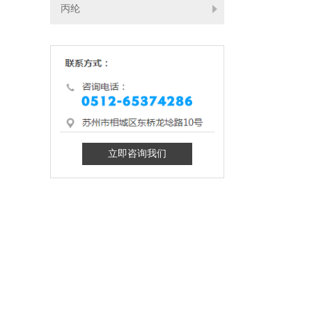
丙纶
立即咨询我们