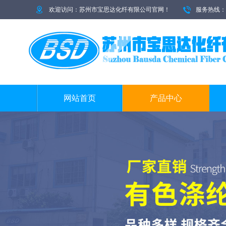
欢迎访问：苏州市宝思达化纤有限公司官网！
服务热线：05
网站首页
产品中心