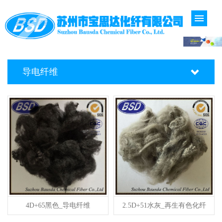
导电纤维
4D+65黑色_导电纤维
2.5D+51水灰_再生有色化纤